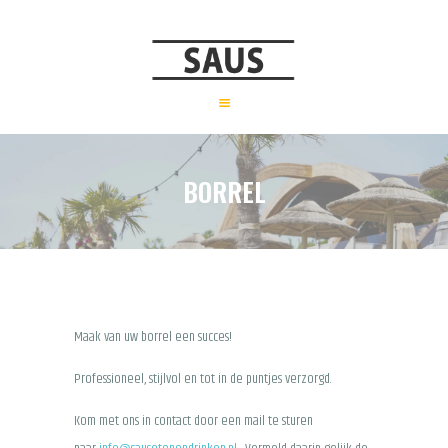
HOME
MENU
IGLO’S
CADEAUBON
DE LOCATIE
BORREL
OVER ONS
CONTACT
Maak van uw borrel een succes!
Professioneel, stijlvol en tot in de puntjes verzorgd.
Kom met ons in contact door een mail te sturen