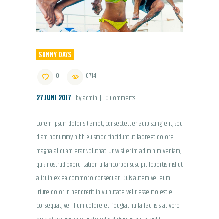
SUNNY DAYS
0
6714
27 JUNI 2017
by admin
0
Comments
Lorem ipsum dolor sit amet, consectetuer adipiscing elit, sed
diam nonummy nibh euismod tincidunt ut laoreet dolore
magna aliquam erat volutpat. Ut wisi enim ad minim veniam,
quis nostrud exerci tation ullamcorper suscipit lobortis nisl ut
aliquip ex ea commodo consequat. Duis autem vel eum
iriure dolor in hendrerit in vulputate velit esse molestie
consequat, vel illum dolore eu feugiat nulla facilisis at vero