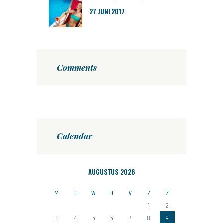
27 JUNI 2017
Comments
Calendar
AUGUSTUS 2026
M
D
W
D
V
Z
Z
1
2
3
4
5
6
7
8
9