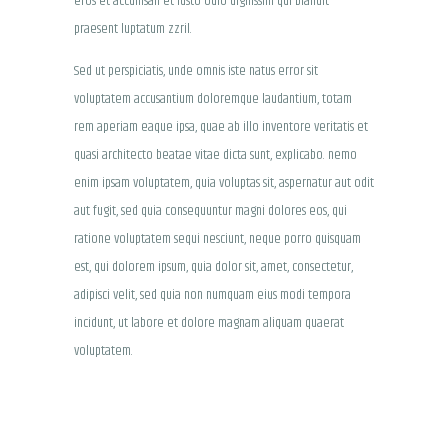
eros et accumsan et iusto odio dignissim qui blandit
praesent luptatum zzril.
Sed ut perspiciatis, unde omnis iste natus error sit
voluptatem accusantium doloremque laudantium, totam
rem aperiam eaque ipsa, quae ab illo inventore veritatis et
quasi architecto beatae vitae dicta sunt, explicabo. nemo
enim ipsam voluptatem, quia voluptas sit, aspernatur aut odit
aut fugit, sed quia consequuntur magni dolores eos, qui
ratione voluptatem sequi nesciunt, neque porro quisquam
est, qui dolorem ipsum, quia dolor sit, amet, consectetur,
adipisci velit, sed quia non numquam eius modi tempora
incidunt, ut labore et dolore magnam aliquam quaerat
voluptatem.