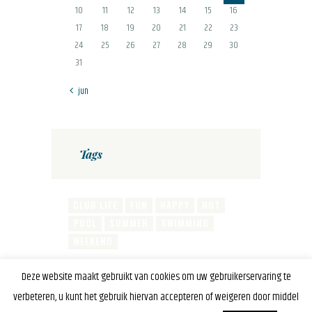
10
11
12
13
14
15
16
17
18
19
20
21
22
23
24
25
26
27
28
29
30
31
« jun
Tags
CLUB LIFE
FUN
HAPPY
HOT
POOL
SUMMER
SWIMMING
WEEKEND
Deze website maakt gebruikt van cookies om uw gebruikerservaring te
verbeteren, u kunt het gebruik hiervan accepteren of weigeren door middel