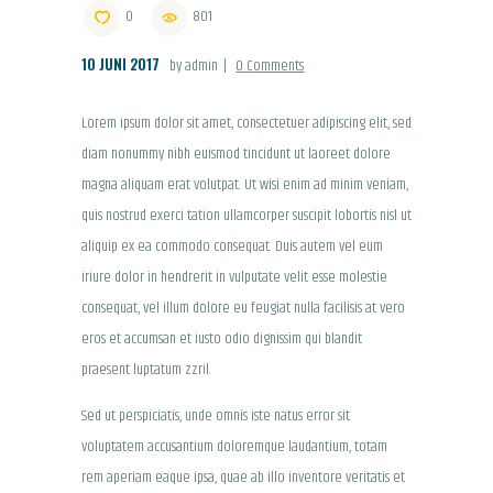
0
801
10 JUNI 2017
by admin
0
Comments
Lorem ipsum dolor sit amet, consectetuer adipiscing elit, sed
diam nonummy nibh euismod tincidunt ut laoreet dolore
magna aliquam erat volutpat. Ut wisi enim ad minim veniam,
quis nostrud exerci tation ullamcorper suscipit lobortis nisl ut
aliquip ex ea commodo consequat. Duis autem vel eum
iriure dolor in hendrerit in vulputate velit esse molestie
consequat, vel illum dolore eu feugiat nulla facilisis at vero
eros et accumsan et iusto odio dignissim qui blandit
praesent luptatum zzril.
Sed ut perspiciatis, unde omnis iste natus error sit
voluptatem accusantium doloremque laudantium, totam
rem aperiam eaque ipsa, quae ab illo inventore veritatis et