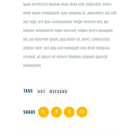
quasi architecto beatae vitae dicta sunt, explicabo. nemo
enim ipsam voluptatem, quia voluptas sit, aspernatur aut odit
aut fugit, sed quia consequuntur magni dolores eos, qui
ratione voluptatem sequi nesciunt, neque porro quisquam
est, qui dolorem ipsum, quia dolor sit, amet, consectetur,
adipisci velit, sed quia non numquam eius modi tempora
incidunt, ut labore et dolore magnam aliquam quaerat
voluptatem.
TAGS
HOT
WEEKEND
SHARE